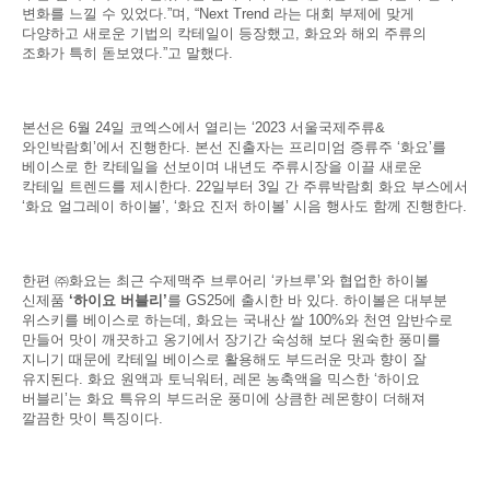
변화를 느낄 수 있었다.”며, “Next Trend 라는 대회 부제에 맞게
다양하고 새로운 기법의 칵테일이 등장했고, 화요와 해외 주류의
조화가 특히 돋보였다.”고 말했다.
본선은 6월 24일 코엑스에서 열리는 ‘2023 서울국제주류&
와인박람회’에서 진행한다. 본선 진출자는 프리미엄 증류주 ‘화요’를
베이스로 한 칵테일을 선보이며 내년도 주류시장을 이끌 새로운
칵테일 트렌드를 제시한다. 22일부터 3일 간 주류박람회 화요 부스에서
‘화요 얼그레이 하이볼’, ‘화요 진저 하이볼’ 시음 행사도 함께 진행한다.
한편 ㈜화요는 최근 수제맥주 브루어리 ‘카브루’와 협업한 하이볼
신제품
‘하이요 버블리’
를 GS25에 출시한 바 있다. 하이볼은 대부분
위스키를 베이스로 하는데, 화요는 국내산 쌀 100%와 천연 암반수로
만들어 맛이 깨끗하고 옹기에서 장기간 숙성해 보다 원숙한 풍미를
지니기 때문에 칵테일 베이스로 활용해도 부드러운 맛과 향이 잘
유지된다. 화요 원액과 토닉워터, 레몬 농축액을 믹스한 ‘하이요
버블리’는 화요 특유의 부드러운 풍미에 상큼한 레몬향이 더해져
깔끔한 맛이 특징이다.