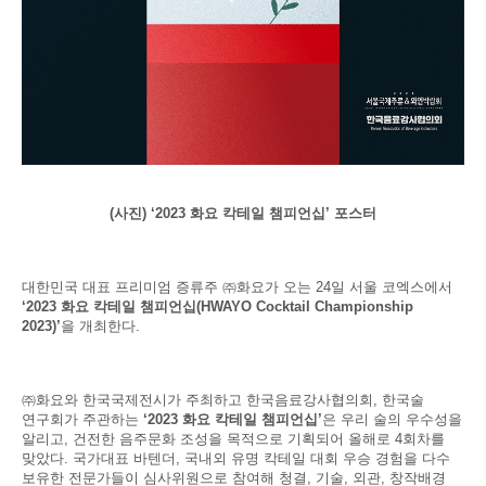
(
사진) ‘2023 화요 칵테일 챔피언십’ 포스터
대한민국 대표 프리미엄 증류주 ㈜화요가 오는 24일 서울 코엑스에서
‘2023 화요 칵테일 챔피언십(HWAYO Cocktail Championship
2023)’
을 개최한다.
㈜화요와 한국국제전시가 주최하고 한국음료강사협의회, 한국술
연구회가 주관하는
‘2023 화요 칵테일 챔피언십’
은 우리 술의 우수성을
알리고, 건전한 음주문화 조성을 목적으로 기획되어 올해로 4회차를
맞았다. 국가대표 바텐더, 국내외 유명 칵테일 대회 우승 경험을 다수
보유한 전문가들이 심사위원으로 참여해 청결, 기술, 외관, 창작배경